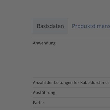
Mehr Informationen
Basisdaten
Akzeptieren
Produktdimen
powered by
Usercentrics Consent
Management Platform
Anwendung
Anzahl der Leitungen für Kabeldurchmes
Ausführung
Farbe