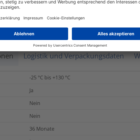
0.894
kg
i-2 Premium / SF
onen
Logistik und Verpackungsdaten
W
-25 °C bis +130 °C
Ja
Nein
Nein
36 Monate