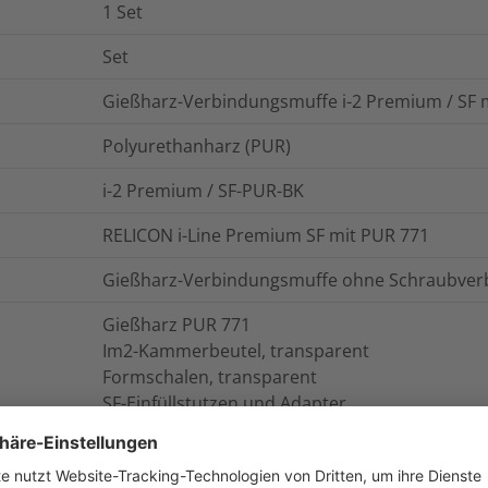
1
Set
Set
Gießharz-Verbindungsmuffe i-2 Premium / SF m
Polyurethanharz (PUR)
i-2 Premium / SF-PUR-BK
RELICON i-Line Premium SF mit PUR 771
Gießharz-Verbindungsmuffe ohne Schraubver
Gießharz PUR 771
Im2-Kammerbeutel, transparent
Formschalen, transparent
SF-Einfüllstutzen und Adapter
Schutzhandschuhe, Schmirgelleinen, Montage
HelaTape PVC Isolierband
Verbinderblock mit 5 Schraubverbindern inkl. 