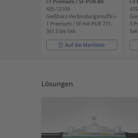
i-1 Premium / SF-PUR-BK
i-3
435-12109
435
Gießharz-Verbindungsmuffe i-
Gie
1 Premium / SF mit PUR 771,
3 P
3x1.5 bis 5x6
5x6
Auf die Merkliste
Lösungen