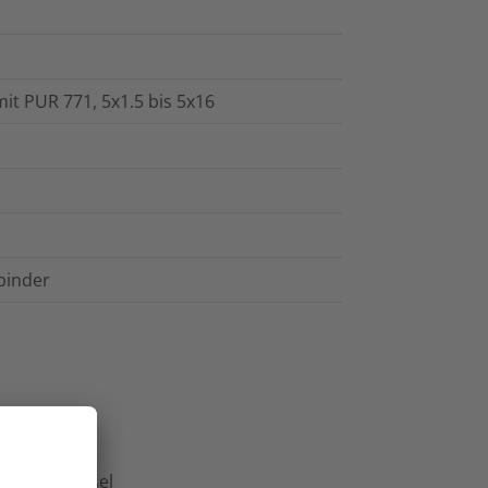
it PUR 771, 5x1.5 bis 5x16
binder
anleitung
Inbusschlüssel