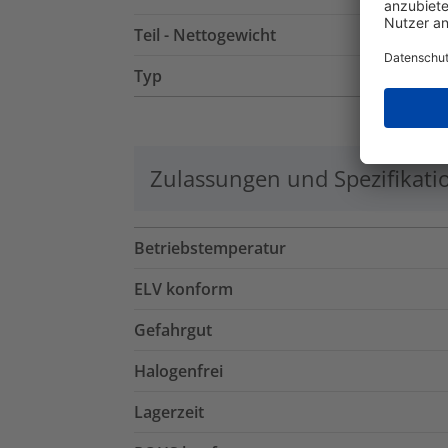
Teil - Nettogewicht
Typ
Zulassungen und Spezifikati
Betriebstemperatur
ELV konform
Gefahrgut
Halogenfrei
Lagerzeit