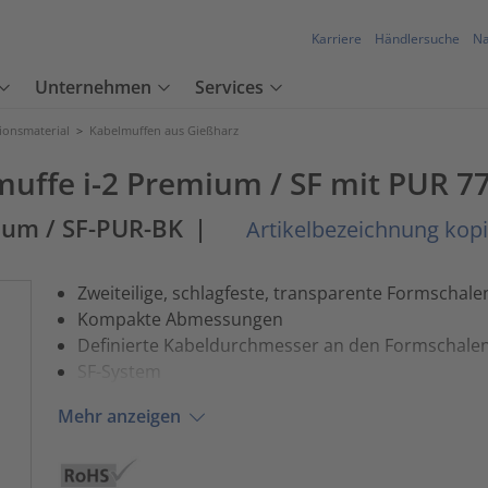
Karriere
Händlersuche
Na
Unternehmen
Services
tionsmaterial
>
Kabelmuffen aus Gießharz
ffe i-2 Premium / SF mit PUR 771
ium / SF-PUR-BK
|
Artikelbezeichnung kop
Zweiteilige, schlagfeste, transparente Formschale
Kompakte Abmessungen
Definierte Kabeldurchmesser an den Formschale
SF-System
Mehr anzeigen