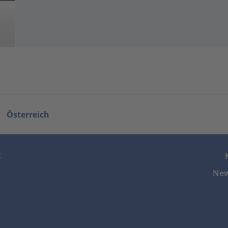
Österreich
z
New