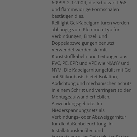
60998-2-1:2004, die Schutzart IP68
und flammwidrige Formschalen
bestätigen dies.
Relilight Gel-Kabelgarnituren werden
abhängig vom Klemmen-Typ für
Verbindungen, Einzel- und
Doppelabzweigungen benutzt.
Verwendet werden sie mit
Kunststoffkabeln und Leitungen aus
PVC, PE, EPR und VPE wie N(A)YY und
NYM. Die Kabelgarnitur gefüllt mit Gel
auf Silikonbasis bietet Isolation,
Abdichtung und mechanischen Schutz
in einem Schritt und verringert so den
Montageaufwand erheblich.
Anwendungsgebiete: Im
Niederspannungsnetz als
Verbindungs- oder Abzweiggarnitur
für die Außenbeleuchtung. In
Installationskanälen und
Innenräumen, im Erdreich, im Freien