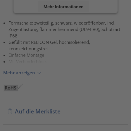
Mehr Informationen
Akzeptieren
Formschale: zweiteilig, schwarz, wiederöffenbar, incl.
Zugentlastung, flammenhemmend (UL94 V0), Schutzart
powered by
Usercentrics Consent Management Platform
IP68
Gefüllt mit RELICON Gel, hochisolierend,
kennzeichnungsfrei
Einfache Montage
Mit Verbinderblock
Mehr anzeigen
Auf die Merkliste