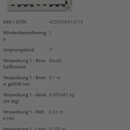
EAN / GTIN
4250596413715
Mindestbestellmeng
1
e
Ursprungsland
IT
Verpackung 1 - Besc
Beutel
haffenheit
Verpackung 1 - Breit
0.1
m
e, gefüllt (m)
Verpackung 1 - Gewi
0.095481
kg
cht (kg)
Verpackung 1 - Höh
0.03
m
e (m)
Verpackung 1 - Läng
0.105
m