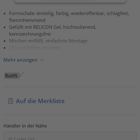
Akzeptieren
Formschale: einteilig, farbig, wiederöffenbar, schlagfest,
flammhemmend
powered by
Usercentrics Consent Management Platform
Gefüllt mit RELICON Gel, hochisolierend,
kennzeichnungsfrei
Mischen entfällt, einfachste Montage
UV und Wetter resistent
Mehr anzeigen
Auf die Merkliste
Händler in der Nähe