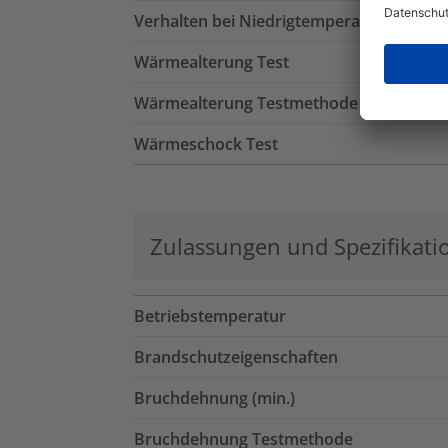
Verhalten bei Niedrigtemperatur Prüfun
Wärmealterung Test
Wärmealterung Testmethode
Wärmeschock Test
Zulassungen und Spezifikati
Betriebstemperatur
Brandschutzeigenschaften
Bruchdehnung (min.)
Bruchdehnung Testmethode