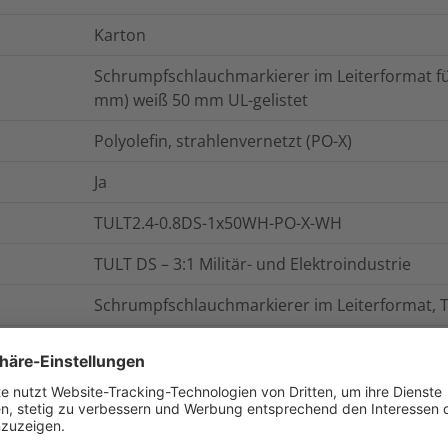
Karton
Schrumpfschlauchmarkierer im Leiterformat fü
mm) weiß 50 mm UL-gelistet
Polyolefin, strahlenvernetzt (PO-X)
Ja
TULT2.4-0.8DS-1x50WH-PO-X-WH
TULT DS – 3:1 Militär- und Elektroindustrie
Schrumpfschlauchmarkierer im Leiterformat, 
3:1
0.00075
kg
TULT2.4-0.8DS-1x50WH