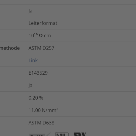
Ja
Leiterformat
10¹⁶ Ω cm
tmethode
ASTM D257
Link
E143529
Ja
0.20
%
11.00
N/mm²
ASTM D638