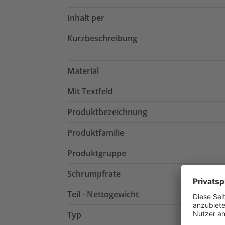
Inhalt per
Kurzbeschreibung
Material
Mit Textfeld
Produktbezeichnung
Produktfamilie
Produktgruppe
Schrumpfrate
Teil - Nettogewicht
Typ