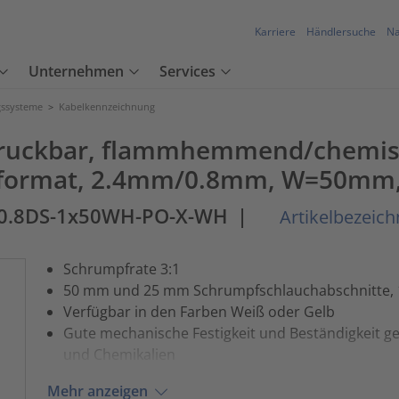
Karriere
Händlersuche
Na
Unternehmen
Services
ssysteme
>
Kabelkennzeichnung
ruckbar, flammhemmend/chemisc
erformat, 2.4mm/0.8mm, W=50mm,
-0.8DS-1x50WH-PO-X-WH
|
Artikelbezeic
Schrumpfrate 3:1
50 mm und 25 mm Schrumpfschlauchabschnitte, 
Verfügbar in den Farben Weiß oder Gelb
Gute mechanische Festigkeit und Beständigkeit 
und Chemikalien
Mehr anzeigen