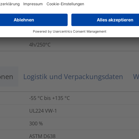
g
ASTM D2671
168h/175°C
ASTM D638
4h/250°C
onen
Logistik und Verpackungsdaten
W
-55 °C bis +135 °C
UL224 VW-1
300
%
ASTM D638