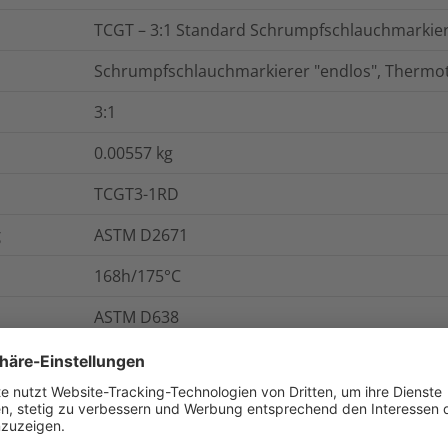
TCGT – 3:1 Standard Schrumpfschlauchmarkie
Schrumpfschlauchmarkierer "endlos", Thermo
3:1
0.00557
kg
TCGT3-1RD
g
ASTM D2671
168h/175°C
ASTM D638
4h/250°C