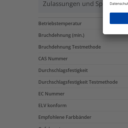
Zulassungen und Spezifikati
Betriebstemperatur
Bruchdehnung (min.)
Bruchdehnung Testmethode
CAS Nummer
Durchschlagsfestigkeit
Durchschlagsfestigkeit Testmethode
EC Nummer
ELV konform
Empfohlene Farbbänder