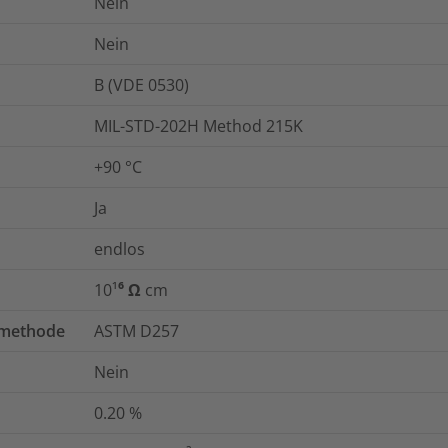
Nein
Nein
B (VDE 0530)
MIL-STD-202H Method 215K
+90 °C
Ja
endlos
10¹⁶ Ω cm
tmethode
ASTM D257
Nein
0.20
%