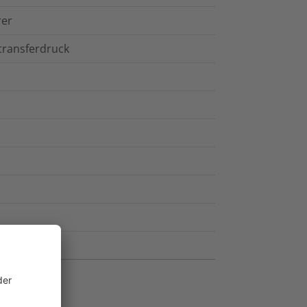
rer
transferdruck