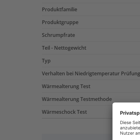
Produktfamilie
Produktgruppe
Schrumpfrate
Teil - Nettogewicht
Typ
Verhalten bei Niedrigtemperatur Prüfun
Wärmealterung Test
Wärmealterung Testmethode
Wärmeschock Test