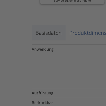
Service zu, um diese Inhalte
anzuzeigen.
Mehr Informationen
Basisdaten
Akzeptieren
Produktdimen
powered by
Usercentrics Consent
Management Platform
Anwendung
Ausführung
Bedruckbar