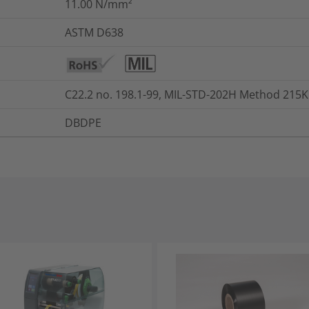
11.00
N/mm²
ASTM D638
C22.2 no. 198.1-99, MIL-STD-202H Method 215K
DBDPE