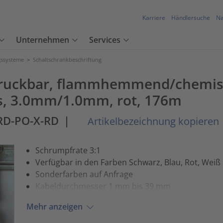
Karriere
Händlersuche
Na
Unternehmen
Services
ssysteme
>
Schaltschrankbeschriftung
ruckbar, flammhemmend/chemisc
s, 3.0mm/1.0mm, rot, 176m
RD-PO-X-RD
|
Artikelbezeichnung kopieren
Schrumpfrate 3:1
Verfügbar in den Farben Schwarz, Blau, Rot, Weiß
Sonderfarben auf Anfrage
Kabeldurchmesser 1 mm bis 39 mm
Mehr anzeigen