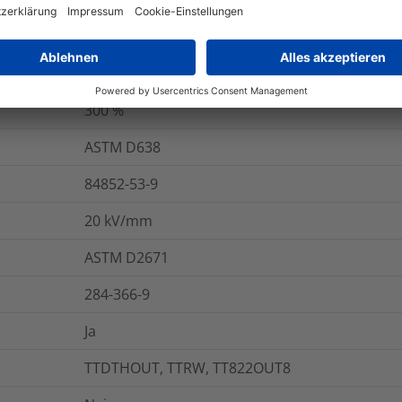
onen
Logistik und Verpackungsdaten
W
-55 °C bis +135 °C
300
%
ASTM D638
84852-53-9
20
kV/mm
ASTM D2671
284-366-9
Ja
TTDTHOUT, TTRW, TT822OUT8