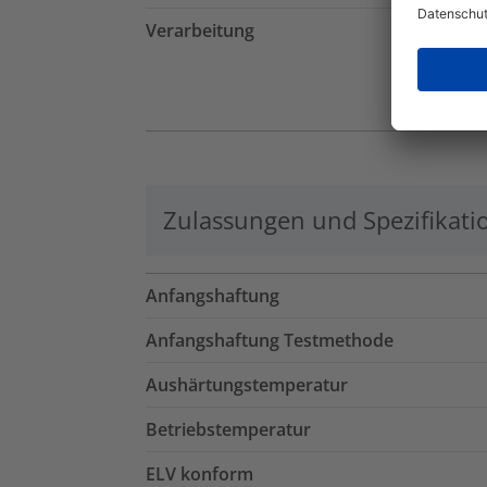
Verarbeitung
Zulassungen und Spezifikati
Anfangshaftung
Anfangshaftung Testmethode
Aushärtungstemperatur
Betriebstemperatur
ELV konform