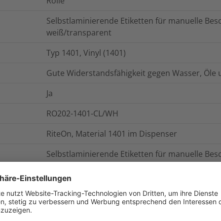
Rolle
Selbstlaminierende Etiketten für manuelle Be
weiß/transparent
Typ 1401, Vinyl (1401)
Gute Widerstandsfähigkeit gegen Wasser, Öle u
Ja
RO202-1401-CL/WH
RiteOn, Material 1401 im Dispenser
Selbstlaminierende Etiketten für manuelle Bes
Ja
0.0004
kg
RO202