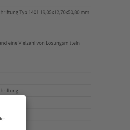
schriftung Typ 1401 19,05x12,70x50,80 mm
nd eine Vielzahl von Lösungsmitteln
chriftung