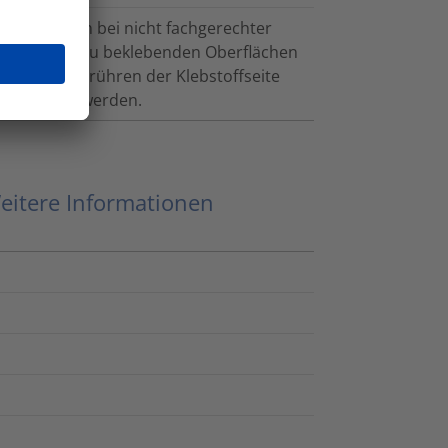
tiketten kann bei nicht fachgerechter
erden. Alle zu beklebenden Oberflächen
 sein. Das Berühren der Klebstoffseite
 vermieden werden.
eitere Informationen