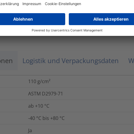
Die Funktionstüchtigkeit und Haltbarkeit der E
Verarbeitung und Verklebung beeinträchtigt w
müssen sauber, staubfrei, trocken und fettfrei
mindert die Haftungseigenschaften und sollte
onen
Logistik und Verpackungsdaten
W
110
g/cm²
ASTM D2979-71
ab +10 °C
-40 °C bis +80 °C
Ja