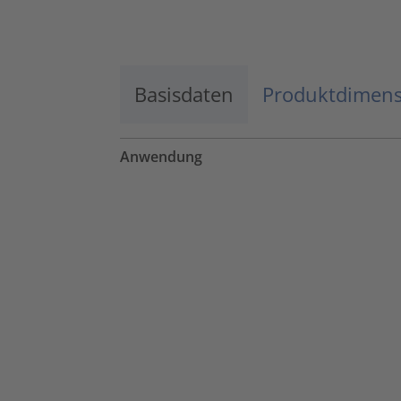
Mehr Informationen
Basisdaten
Akzeptieren
Produktdimen
powered by
Usercentrics Consent
Management Platform
Anwendung