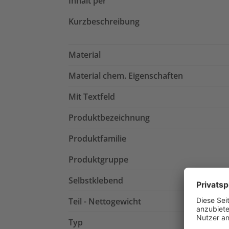
Inhalt per
Kurzbeschreibung
Material
Material chem. Eigenschaften
Mit Textfeld
Produktbezeichnung
Produktfamilie
Produktgruppe
Selbstklebend
Teil - Nettogewicht
Typ