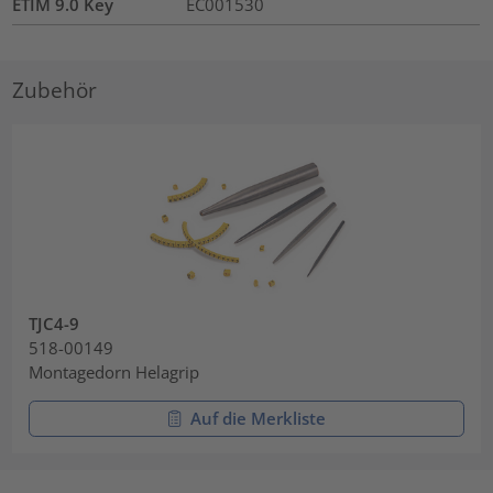
ETIM 9.0 Key
EC001530
Zubehör
TJC4-9
518-00149
Montagedorn Helagrip
Auf die Merkliste