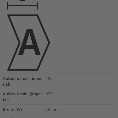
Außen ⌀ max. (impe
.196
"
rial)
Außen ⌀ min. (imper
.078
"
ial)
Breite (W)
4.3
mm