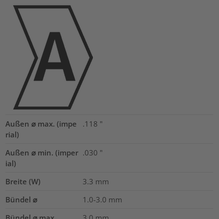
Außen ⌀ max. (impe
.118
"
rial)
Außen ⌀ min. (imper
.030
"
ial)
Breite (W)
3.3
mm
Bündel ⌀
1.0-3.0
mm
Bündel ⌀ max.
3.0
mm