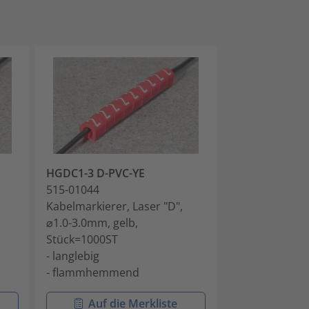
HGDC1-3 D-PVC-YE
HGDC1-3 E-PV
515-01044
515-01054
Kabelmarkierer, Laser "D",
Kabelmarkierer
⌀1.0-3.0mm, gelb,
⌀1.0-3.0mm, ge
Stück=1000ST
Stück=1000ST
- langlebig
- langlebig
- flammhemmend
- flammhemm
Auf die Merkliste
Auf di