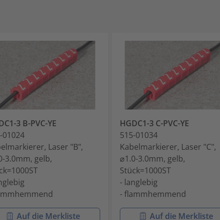
C1-3 B-PVC-YE
HGDC1-3 C-PVC-YE
-01024
515-01034
elmarkierer, Laser "B",
Kabelmarkierer, Laser "C",
0-3.0mm, gelb,
⌀1.0-3.0mm, gelb,
ck=1000ST
Stück=1000ST
anglebig
- langlebig
flammhemmend
- flammhemmend
Auf die Merkliste
Auf die Merkliste