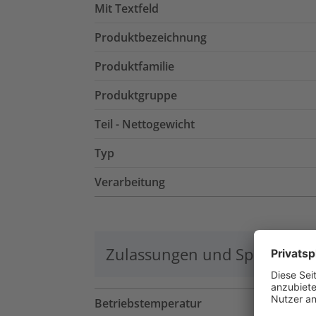
Mit Textfeld
Produktbezeichnung
Produktfamilie
Produktgruppe
Teil - Nettogewicht
Typ
Verarbeitung
Zulassungen und Spezifikati
Betriebstemperatur