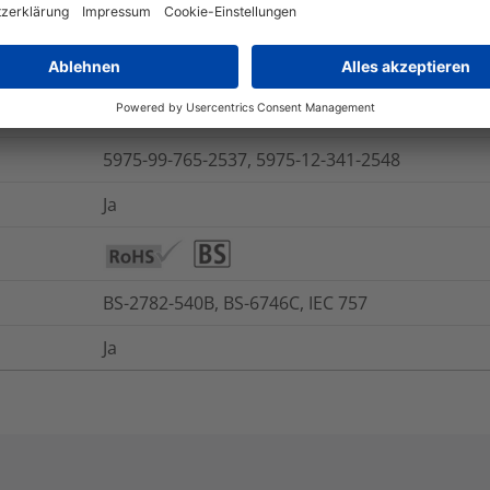
UL94 V0 (3 mm)
Ja
Nein
5975-99-765-2537, 5975-12-341-2548
Ja
BS-2782-540B, BS-6746C, IEC 757
Ja