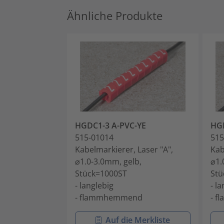
Ähnliche Produkte
HGDC1-3 A-PVC-YE
HGD
515-01014
515
Kabelmarkierer, Laser "A",
Kab
⌀1.0-3.0mm, gelb,
⌀1.
Stück=1000ST
Stü
- langlebig
- l
- flammhemmend
- 
Auf die Merkliste