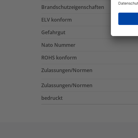
Brandschutzeigenschaften
ELV konform
Gefahrgut
Nato Nummer
ROHS konform
Zulassungen/Normen
Zulassungen/Normen
bedruckt