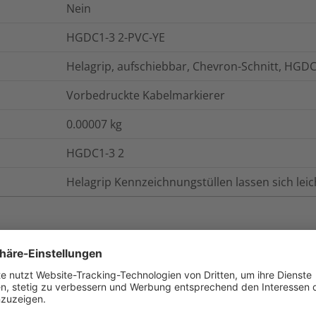
Nein
HGDC1-3 2-PVC-YE
Helagrip, aufschiebbar, Chevron-Schnitt, HGD
Vorbedruckte Kabelmarkierer
0.00007
kg
HGDC1-3 2
Helagrip Kennzeichnungstüllen lassen sich leic
onen
Logistik und Verpackungsdaten
W
-65 °C bis +105 °C, kurzfristig bis +135 °C