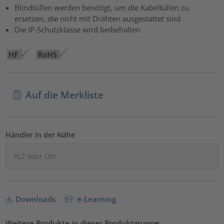
Akzeptieren
Blindtüllen werden benötigt, um die Kabeltüllen zu
ersetzen, die nicht mit Drähten ausgestattet sind
powered by
Usercentrics Consent Management Platform
Die IP-Schutzklasse wird beibehalten
Auf die Merkliste
Händler in der Nähe
Downloads
e-Learning
Weitere Produkte in dieser Produktgruppe: