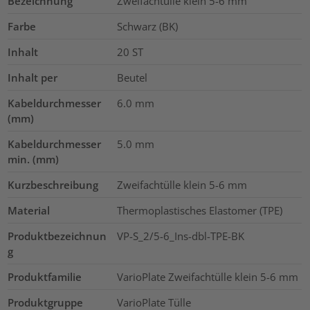
Bezeichnung
Zweifachtülle klein 5-6 mm
Farbe
Schwarz (BK)
Inhalt
20
ST
Inhalt per
Beutel
Kabeldurchmesser
6.0
mm
(mm)
Kabeldurchmesser
5.0
mm
min. (mm)
Kurzbeschreibung
Zweifachtülle klein 5-6 mm
Material
Thermoplastisches Elastomer (TPE)
Produktbezeichnun
VP-S_2/5-6_Ins-dbl-TPE-BK
g
Produktfamilie
VarioPlate Zweifachtülle klein 5-6 mm
Produktgruppe
VarioPlate Tülle