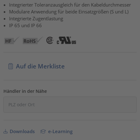
Akzeptieren
Integrierter Toleranzausgleich für den Kabeldurchmesser
Modulare Anwendung für beide Einsatzgrößen (S und L)
powered by
Usercentrics Consent Management Platform
Integrierte Zugentlastung
IP 65 und IP 66
Auf die Merkliste
Händler in der Nähe
Downloads
e-Learning