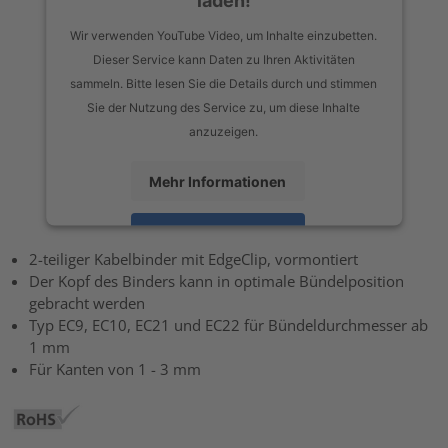
Wir verwenden YouTube Video, um Inhalte einzubetten.
Dieser Service kann Daten zu Ihren Aktivitäten
sammeln. Bitte lesen Sie die Details durch und stimmen
Sie der Nutzung des Service zu, um diese Inhalte
anzuzeigen.
Mehr Informationen
Akzeptieren
2-teiliger Kabelbinder mit EdgeClip, vormontiert
powered by
Usercentrics Consent Management Platform
Der Kopf des Binders kann in optimale Bündelposition
gebracht werden
Typ EC9, EC10, EC21 und EC22 für Bündeldurchmesser ab
1 mm
Für Kanten von 1 - 3 mm