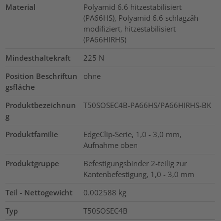
Material
Polyamid 6.6 hitzestabilisiert
(PA66HS), Polyamid 6.6 schlagzäh
modifiziert, hitzestabilisiert
(PA66HIRHS)
Mindesthaltekraft
225
N
Position Beschriftun
ohne
gsfläche
Produktbezeichnun
T50SOSEC4B-PA66HS/PA66HIRHS-BK
g
Produktfamilie
EdgeClip-Serie, 1,0 - 3,0 mm,
Aufnahme oben
Produktgruppe
Befestigungsbinder 2-teilig zur
Kantenbefestigung, 1,0 - 3,0 mm
Teil - Nettogewicht
0.002588
kg
Typ
T50SOSEC4B