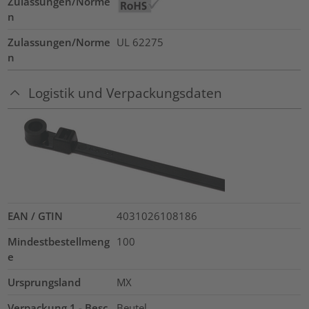
Zulassungen/Norme
n
Zulassungen/Norme
UL 62275
n
Logistik und Verpackungsdaten
EAN / GTIN
4031026108186
Mindestbestellmeng
100
e
Ursprungsland
MX
Verpackung 1 - Besc
Beutel