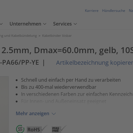
Karriere
Händlersuche
Na
Unternehmen
Services
ung und Kabelbündelung
>
Kabelbinder lösbar
x12.5mm, Dmax=60.0mm, gelb, 10
M-PA66/PP-YE
|
Artikelbezeichnung kopiere
Schnell und einfach per Hand zu verarbeiten
Bis zu 400-mal wiederverwendbar
In verschiedenen Farben zur einfachen Kennzeich
Für Innen- und Außeneinsatz geeignet
Mehr anzeigen