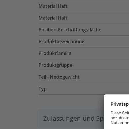
Material Haft
Material Haft
Position Beschriftungsfläche
Produktbezeichnung
Produktfamilie
Produktgruppe
Teil - Nettogewicht
Typ
Zulassungen und Spezifikati