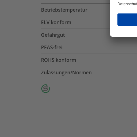
Betriebstemperatur
ELV konform
Gefahrgut
PFAS-frei
ROHS konform
Zulassungen/Normen