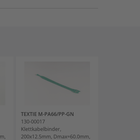
TEXTIE M-PA66/PP-GN
TEXTIE M-PA6
130-00017
130-00018
Klettkabelbinder,
Klettkabelbind
m,
200x12.5mm, Dmax=60.0mm,
200x12.5mm,