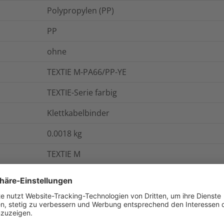
Polypropylen (PP)
PP
ohne
TEXTIE M-PA66/PP-YE
TEXTIE-Serie farbig
Klettkabelbinder
0.0018
kg
TEXTIE M
onen
Logistik und Verpackungsdaten
W