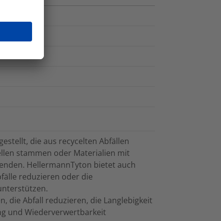
stellt, die aus recycelten Abfällen
llen stammen oder Materialien mit
enden. HellermannTyton bietet auch
fälle reduzieren oder die
unterstützen.
, die Abfall reduzieren, die Langlebigkeit
ng und Wiederverwertbarkeit