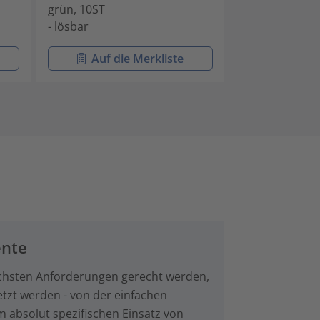
grün, 10ST
blau, 10ST
- lösbar
- lösbar
Auf die Merkliste
Auf di
ente
chsten Anforderungen gerecht werden,
etzt werden - von der einfachen
 absolut spezifischen Einsatz von