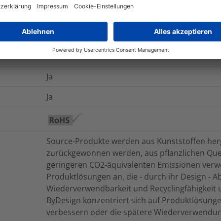
-40 °C bis +85 °C
Ja
Nein
Ja
Ja
Source-Produkte werden aus Kunststoffen herge
zurückgewonnen werden, aus pflanzlichen Que
geringeren CO2-äquivalenten Emissionen verw
Produktlösungen an, die - durch ihr Design - Ab
Wiederverwendbarkeit und Recyclingfähigkeit 
ByDesign konzentriert sich auf Produktlösungen
verbessern oder die spätere Wiederverwendu