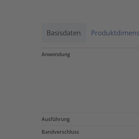
Mehr Informationen
Basisdaten
Akzeptieren
Produktdimen
powered by
Usercentrics Consent
Management Platform
Anwendung
Ausführung
Bandverschluss