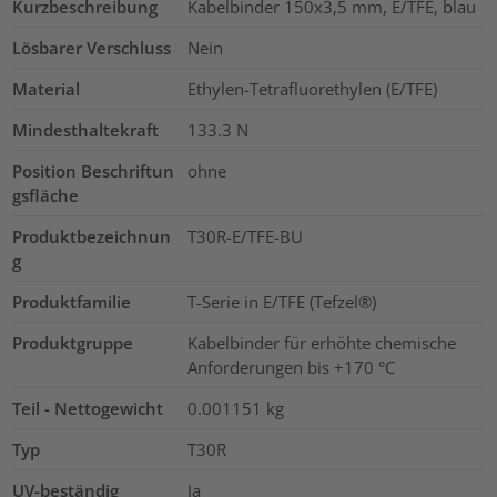
Kurzbeschreibung
Kabelbinder 150x3,5 mm, E/TFE, blau
Lösbarer Verschluss
Nein
Material
Ethylen-Tetrafluorethylen (E/TFE)
Mindesthaltekraft
133.3
N
Position Beschriftun
ohne
gsfläche
Produktbezeichnun
T30R-E/TFE-BU
g
Produktfamilie
T-Serie in E/TFE (Tefzel®)
Produktgruppe
Kabelbinder für erhöhte chemische
Anforderungen bis +170 °C
Teil - Nettogewicht
0.001151
kg
Typ
T30R
UV-beständig
Ja