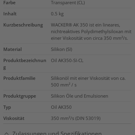
Farbe
Transparent (CL)
Inhalt
0.5
kg
Kurzbeschreibung
WACKER® AK 350 ist ein lineares,
nichtreaktives Polydimethylsiloxan mit
einer Viskosität von circa 350 mm²/s.
Material
Silikon (SI)
Produktbezeichnun
Oil AK350-SI-CL
g
Produktfamilie
Silikonöl mit einer Viskosität von ca.
500 mm² / s
Produktgruppe
Silikon Öle und Emulsionen
Typ
Oil AK350
Viskosität
350 mm²/s (DIN 53019)
Zulassungen und Spezifikationen