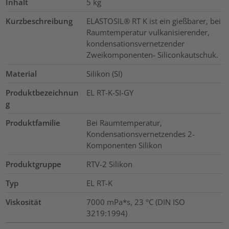
Inhalt
5
kg
Kurzbeschreibung
ELASTOSIL® RT K ist ein gießbarer, bei
Raumtemperatur vulkanisierender,
kondensationsvernetzender
Zweikomponenten- Siliconkautschuk.
Material
Silikon (SI)
Produktbezeichnun
EL RT-K-SI-GY
g
Produktfamilie
Bei Raumtemperatur,
Kondensationsvernetzendes 2-
Komponenten Silikon
Produktgruppe
RTV-2 Silikon
Typ
EL RT-K
Viskosität
7000 mPa*s, 23 °C (DIN ISO
3219:1994)