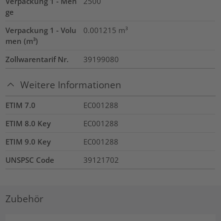
Verpackung 1 - Men
2500
ge
Verpackung 1 - Volu
0.001215
m³
men (m³)
Zollwarentarif Nr.
39199080
Weitere Informationen
ETIM 7.0
EC001288
ETIM 8.0 Key
EC001288
ETIM 9.0 Key
EC001288
UNSPSC Code
39121702
Zubehör