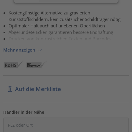
Akzeptieren
Kostengünstige Alternative zu gravierten
Kunststoffschildern, kein zusätzlicher Schildträger nötig
powered by
Usercentrics Consent Management Platform
Optimaler Halt auch auf unebenen Oberflächen
Abgerundete Ecken garantieren bessere Endhaftung
Drucken von kontrastreichen Texten und Barcodes
Mehr anzeigen
Auf die Merkliste
Händler in der Nähe