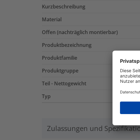
Kurzbeschreibung
Material
Offen (nachträglich montierbar)
Produktbezeichnung
Produktfamilie
Produktgruppe
Teil - Nettogewicht
Typ
Zulassungen und Spezifikati