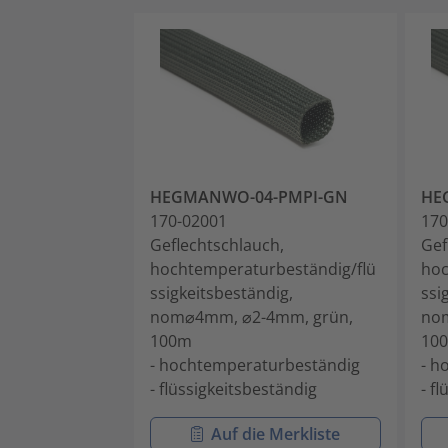
HEGMANWO-04-PMPI-GN
HE
170-02001
170
Geflechtschlauch,
Gef
hochtemperaturbeständig/flü
hoc
ssigkeitsbeständig,
ssi
nom⌀4mm, ⌀2-4mm, grün,
no
100m
10
- hochtemperaturbeständig
- h
- flüssigkeitsbeständig
- f
Auf die Merkliste