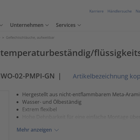
Karriere
Händlersuche
Na
Unternehmen
Services
e
>
Geflechtschläuche, aufweitbar
htemperaturbeständig/flüssigke
WO-02-PMPI-GN
|
Artikelbezeichnung kop
Hergestellt aus nicht-entflammbarem Meta-Aram
Wasser- und Ölbeständig
Extrem flexibel
Hohe Dehnbarkeit für eine einfache Montage über
Mehr anzeigen