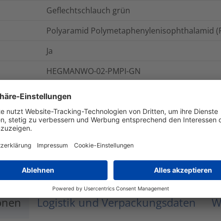
Geflechtschlauch grün
Polyaramid Polymetaphenylenisophthalamid (
Ja
HEGMANWO-02-PMPI-GN
Helagaine HEGMANWO
Geflechtschlauch aus Meta-Aramid, öl- und w
0.0027
kg
HEGMANWO-02
onen
Logistik und Verpackungsdaten
W