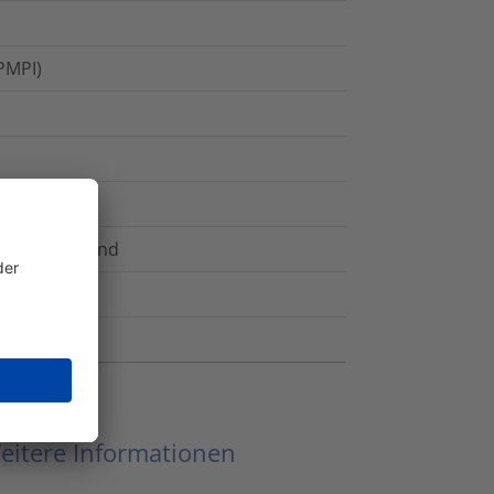
PMPI)
asserabweisend
eitere Informationen