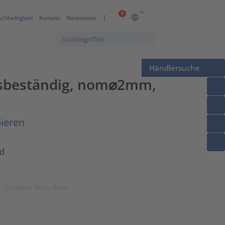
AT
0
chhaltigkeit
Kontakt
Newsletter
Händlersuche
itsbeständig, nom⌀2mm,
ieren
id
 längere Strecken