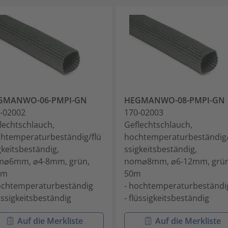
GMANWO-06-PMPI-GN
HEGMANWO-08-PMPI-GN
-02002
170-02003
lechtschlauch,
Geflechtschlauch,
htemperaturbeständig/flü
hochtemperaturbeständig/
gkeitsbeständig,
ssigkeitsbeständig,
m⌀6mm, ⌀4-8mm, grün,
nom⌀8mm, ⌀6-12mm, grün
0m
50m
ochtemperaturbeständig
- hochtemperaturbeständi
lüssigkeitsbeständig
- flüssigkeitsbeständig
Auf die Merkliste
Auf die Merkliste