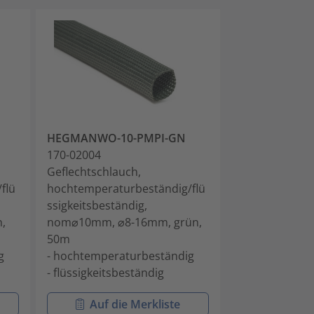
HEGMANWO-10-PMPI-GN
HEGMANWO-1
170-02004
170-02005
Geflechtschlauch,
Geflechtschla
flü
hochtemperaturbeständig/flü
hochtemperatu
ssigkeitsbeständig,
ssigkeitsbestä
,
nom⌀10mm, ⌀8-16mm, grün,
nom⌀15mm, ⌀
50m
50m
g
- hochtemperaturbeständig
- hochtempera
- flüssigkeitsbeständig
- flüssigkeitsb
Auf die Merkliste
Auf di