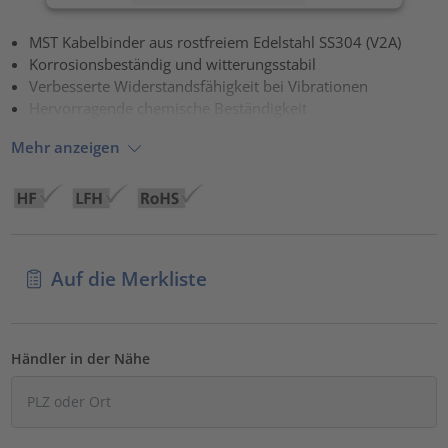
Akzeptieren
MST Kabelbinder aus rostfreiem Edelstahl SS304 (V2A)
Korrosionsbeständig und witterungsstabil
powered by
Usercentrics Consent Management Platform
Verbesserte Widerstandsfähigkeit bei Vibrationen
Hervorragende chemische Beständigkeit
Mehr anzeigen
Auf die Merkliste
Händler in der Nähe