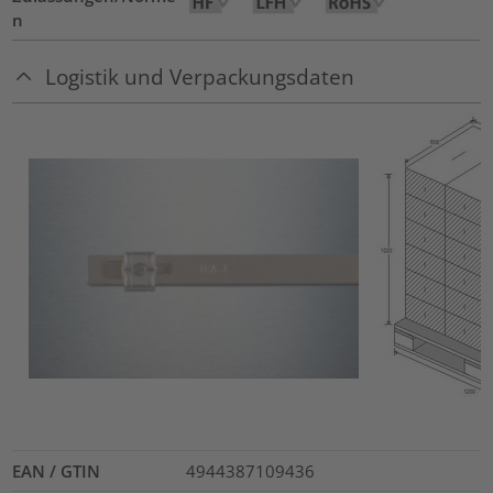
n
Logistik und Verpackungsdaten
EAN / GTIN
4944387109436