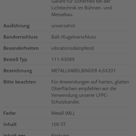
Garant für Sicherheit bei der
Lichttechnik im Bühnen- und
Messebau.
Ausführung
unverzahnt
Bandverschluss
Ball-/Kugelverschluss
Besonderheiten
vibrationsdämpfend
Bestell Typ
111-93089
Bezeichnung
METALLKABELBINDER 4,6X201
Bitte beachten
Für Anwendungen auf harten, glatten
Oberflächen empfehlen wir die
Verwendung unserer LFPC-
Schutzkanäle.
Farbe
Metall (ML)
Inhalt
100
ST
Inhalt per
Packung