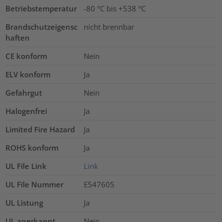
Betriebstemperatur
-80 °C bis +538 °C
Brandschutzeigensc
nicht brennbar
haften
CE konform
Nein
ELV konform
Ja
Gefahrgut
Nein
Halogenfrei
Ja
Limited Fire Hazard
Ja
ROHS konform
Ja
UL File Link
Link
UL File Nummer
E547605
UL Listung
Ja
UL anerkannt
Nein