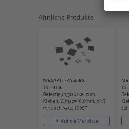
Ähnliche Produkte
MB5APT-I-PA66-BK
MB
151-01561
151
Befestigungssockel zum
Bef
Kleben, Wmax=10.0mm, ⌀4.7
Kl
mm, schwarz, 100ST
sch
Auf die Merkliste