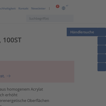
AT
0
chhaltigkeit
Kontakt
Newsletter
Händlersuche
, 100ST
st.
d aus homogenem Acrylat
och erhöht
derenergetische Oberflächen