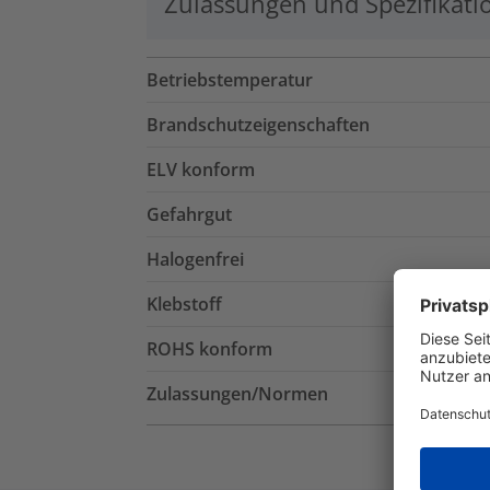
Zulassungen und Spezifikati
Betriebstemperatur
Brandschutzeigenschaften
ELV konform
Gefahrgut
Halogenfrei
Klebstoff
ROHS konform
Zulassungen/Normen