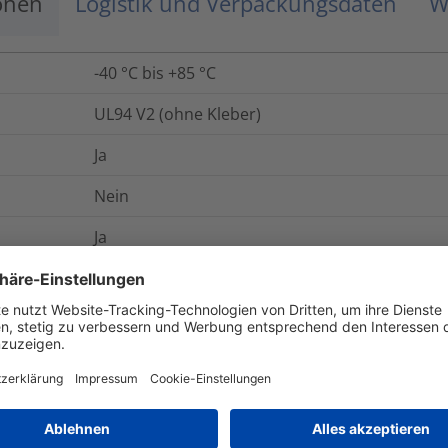
onen
Logistik und Verpackungsdaten
W
-40 °C bis +85 °C
UL94 V2 (ohne Kleber)
Ja
Nein
Ja
Acrylat mit Trägermaterial aus Acrylschaum
Ja