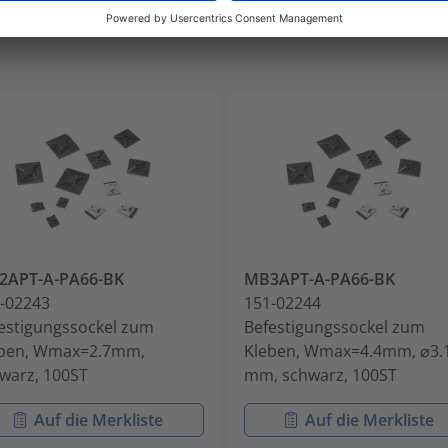
2APT-A-PA66-BK
MB3APT-A-PA66-BK
-02243
151-02244
estigungssockel zum
Befestigungssockel zum
eben, Wmax=2.7mm,
Kleben, Wmax=4.4mm, ⌀3.
warz, 100ST
mm, schwarz, 100ST
Auf die Merkliste
Auf die Merkliste