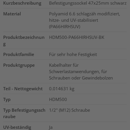
Kurzbeschreibung
Befestigungssockel 47x25mm schwarz
Material
Polyamid 6.6 schlagzäh modifiziert,
hitze- und UV-stabilisiert
(PA66HIRHSUV)
Produktbezeichnun
HDM500-PA66HIRHSUV-BK
g
Produktfamilie
Für sehr hohe Festigkeit
Produktgruppe
Kabelhalter für
Schwerlastanwendungen, für
Schrauben oder Gewindebolzen
Teil - Nettogewicht
0.014631
kg
Typ
HDM500
Typ Befestigungssch
1/2" (M12) Schraube
raube
UV-beständig
Ja