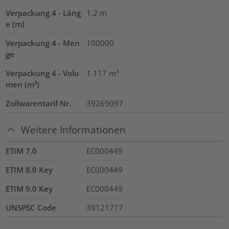
Verpackung 4 - Läng
1.2
m
e (m)
Verpackung 4 - Men
100000
ge
Verpackung 4 - Volu
1.117
m³
men (m³)
Zollwarentarif Nr.
39269097
Weitere Informationen
ETIM 7.0
EC000449
ETIM 8.0 Key
EC000449
ETIM 9.0 Key
EC000449
UNSPSC Code
39121717