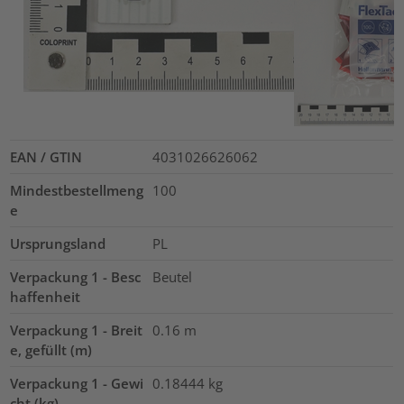
EAN / GTIN
4031026626062
Mindestbestellmeng
100
e
Ursprungsland
PL
Verpackung 1 - Besc
Beutel
haffenheit
Verpackung 1 - Breit
0.16
m
e, gefüllt (m)
Verpackung 1 - Gewi
0.18444
kg
cht (kg)