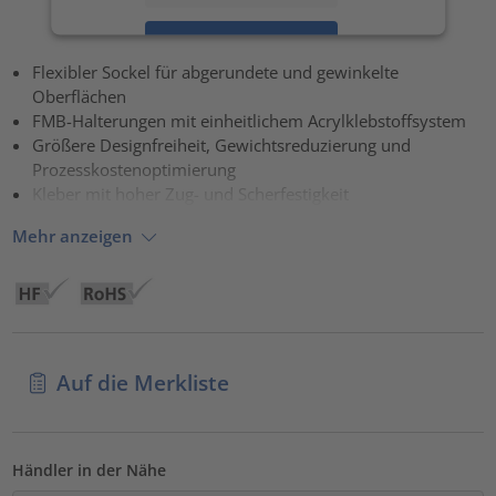
Akzeptieren
Flexibler Sockel für abgerundete und gewinkelte
powered by
Usercentrics Consent Management Platform
Oberflächen
FMB-Halterungen mit einheitlichem Acrylklebstoffsystem
Größere Designfreiheit, Gewichtsreduzierung und
Prozesskostenoptimierung
Kleber mit hoher Zug- und Scherfestigkeit
Mehr anzeigen
Auf die Merkliste
Händler in der Nähe