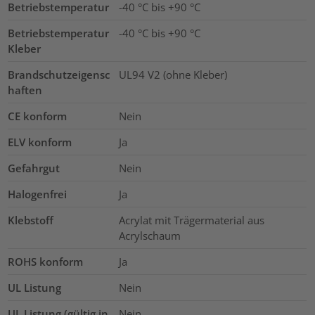
Betriebstemperatur
-40 °C bis +90 °C
Betriebstemperatur
-40 °C bis +90 °C
Kleber
Brandschutzeigensc
UL94 V2 (ohne Kleber)
haften
CE konform
Nein
ELV konform
Ja
Gefahrgut
Nein
Halogenfrei
Ja
Klebstoff
Acrylat mit Trägermaterial aus
Acrylschaum
ROHS konform
Ja
UL Listung
Nein
UL Listung (gültig in
Nein