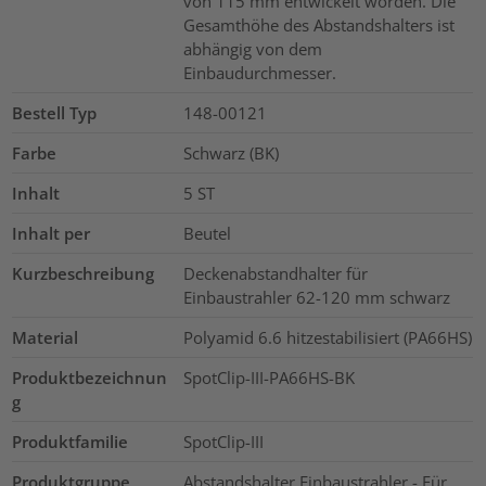
von 115 mm entwickelt worden. Die
Gesamthöhe des Abstandshalters ist
abhängig von dem
Einbaudurchmesser.
Bestell Typ
148-00121
Farbe
Schwarz (BK)
Inhalt
5
ST
Inhalt per
Beutel
Kurzbeschreibung
Deckenabstandhalter für
Einbaustrahler 62-120 mm schwarz
Material
Polyamid 6.6 hitzestabilisiert (PA66HS)
Produktbezeichnun
SpotClip-III-PA66HS-BK
g
Produktfamilie
SpotClip-III
Produktgruppe
Abstandshalter Einbaustrahler - Für