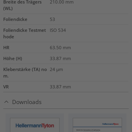
Breite des Trägers
210.00
mm
(WL)
Foliendicke
53
Foliendicke Testmet
ISO 534
hode
HR
63.50
mm
Höhe (H)
33.87
mm
Kleberstärke (TA) no
24
µm
m.
VR
33.87
mm
Downloads