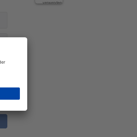
verwenden
Google
Maps,
um
Inhalte
einzubetten.
Dieser
Service
kann
Daten
zu
Ihren
Aktivitäten
sammeln.
Bitte
lesen
Sie die