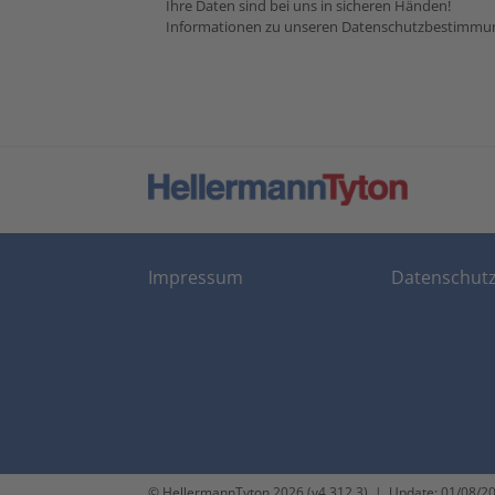
Ihre Daten sind bei uns in sicheren Händen!
Informationen zu unseren Datenschutzbestimmung
Impressum
Datenschut
© HellermannTyton 2026 (v4.312.3)
|
Update: 01/08/2