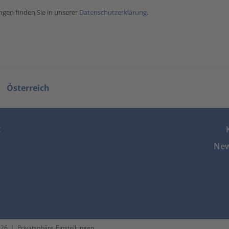
en finden Sie in unserer
Datenschutzerklärung
.
Österreich
z
New
026
|
Privatsphäre-Einstellungen