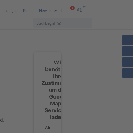
AT
0
chhaltigkeit
Kontakt
Newsletter
Wir
benötigen
Ihre
Zustimmung,
um den
Google
Maps-
Service zu
laden!
d.
Wir