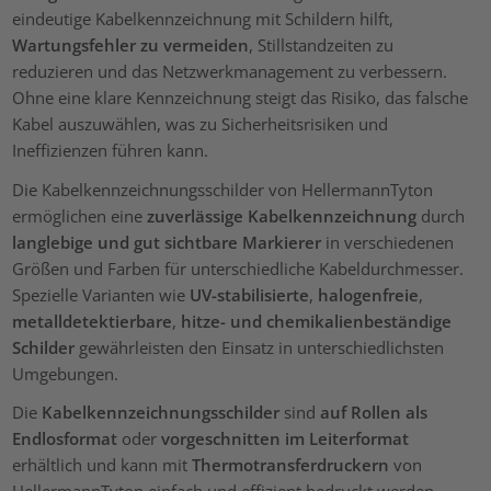
eindeutige Kabelkennzeichnung mit Schildern hilft,
Wartungsfehler zu vermeiden
, Stillstandzeiten zu
reduzieren und das Netzwerkmanagement zu verbessern.
Ohne eine klare Kennzeichnung steigt das Risiko, das falsche
Kabel auszuwählen, was zu Sicherheitsrisiken und
Ineffizienzen führen kann.
Die Kabelkennzeichnungsschilder von HellermannTyton
ermöglichen eine
zuverlässige Kabelkennzeichnung
durch
langlebige und gut sichtbare Markierer
in verschiedenen
Größen und Farben für unterschiedliche Kabeldurchmesser.
Spezielle Varianten wie
UV-stabilisierte
,
halogenfreie
,
metalldetektierbare
,
hitze- und chemikalienbeständige
Schilder
gewährleisten den Einsatz in unterschiedlichsten
Umgebungen.
Die
Kabelkennzeichnungsschilder
sind
auf Rollen als
Endlosformat
oder
vorgeschnitten im Leiterformat
erhältlich und kann mit
Thermotransferdruckern
von
HellermannTyton einfach und effizient bedruckt werden.