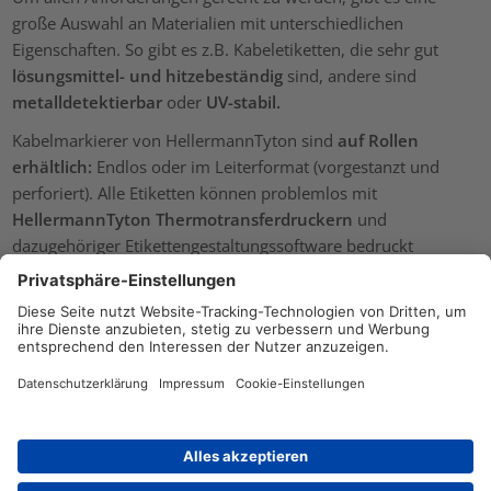
große Auswahl an Materialien mit unterschiedlichen
Eigenschaften. So gibt es z.B. Kabeletiketten, die sehr gut
lösungsmittel- und hitzebeständig
sind, andere sind
metalldetektierbar
oder
UV-stabil.
Kabelmarkierer von HellermannTyton sind
auf Rollen
erhältlich:
Endlos oder im Leiterformat (vorgestanzt und
perforiert). Alle Etiketten können problemlos mit
HellermannTyton Thermotransferdruckern
und
dazugehöriger Etikettengestaltungssoftware bedruckt
werden.
Gibt es Kabelmarkierer für raue
Umgebungen?